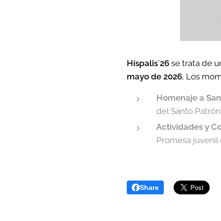
Híspalis´26
se trata de u
mayo de 2026
, Los mom
Homenaje a San
del Santo Patrón 
Actividades y Co
Promesa juvenil 
Share