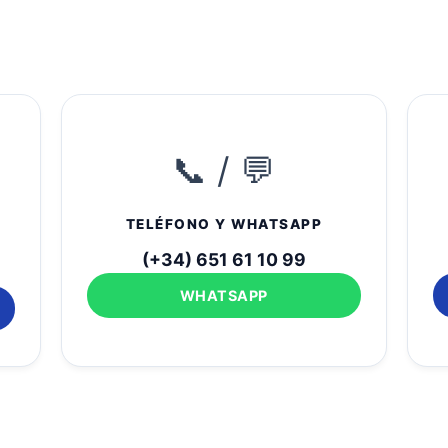
📞 / 💬
TELÉFONO Y WHATSAPP
(+34) 651 61 10 99
WHATSAPP