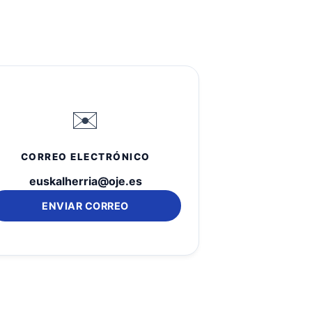
✉️
CORREO ELECTRÓNICO
euskalherria@oje.es
ENVIAR CORREO