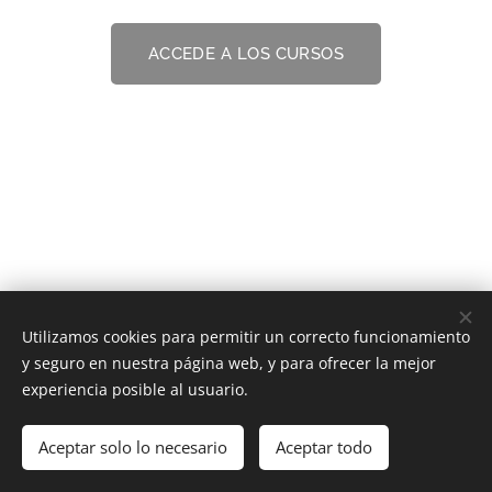
ACCEDE A LOS CURSOS
Utilizamos cookies para permitir un correcto funcionamiento
y seguro en nuestra página web, y para ofrecer la mejor
experiencia posible al usuario.
© 2019 Oje Euskal Herria | Todos los derechos reservados.
Aceptar solo lo necesario
Aceptar todo
Creado con
Webnode
Cookies