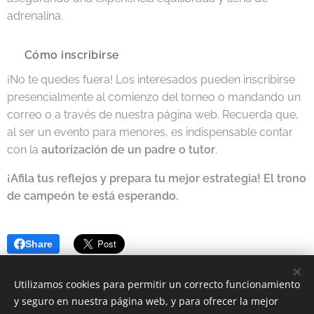
adrenalina.
📝 Cómo inscribirse
¡No te quedes fuera! Los interesados pueden inscribirse
presencialmente al comienzo del torneo o mandando un
correo o a través de nuestra página web. Recuerda que,
al ser un evento para menores, es indispensable contar
con la
autorización de un padre o tutor
.
¡Afila tus reflejos y prepara tu mejor estrategia! El trono
de campeón te está esperando.
Share
Utilizamos cookies para permitir un correcto funcionamiento
y seguro en nuestra página web, y para ofrecer la mejor